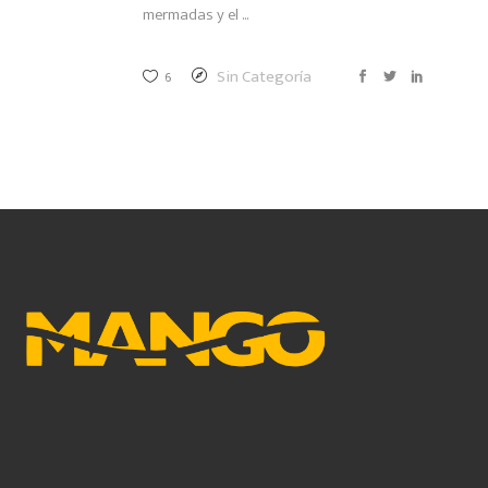
mermadas y el
Sin Categoría
6