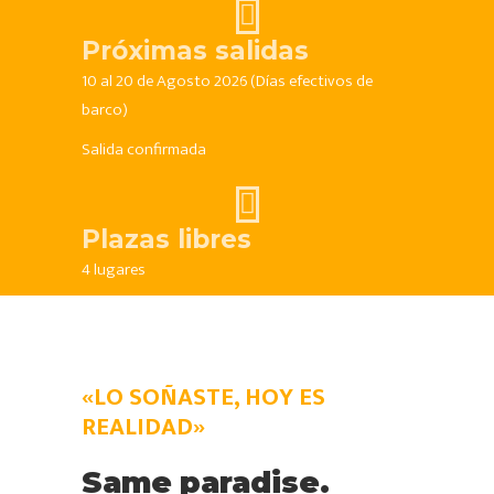
Próximas salidas
10 al 20 de Agosto 2026 (Días efectivos de
barco)
Salida confirmada
Plazas libres
4 lugares
«LO SOÑASTE, HOY ES
REALIDAD»
Same
paradise.