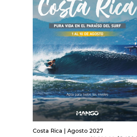
Este
product
tiene
Reservar Tu Lugar
Costa Rica | Agosto 2027
múltiples