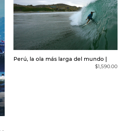
pueden
elegir
en
la
página
de
producto
Reservar Tu Lugar
Perú, la ola más larga del mundo |
$
1,590.00
o