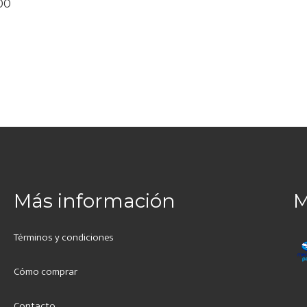
El
00
.
precio
actual
es:
00.
$2,490.00.
o
Más información
M
Términos y condiciones
Cómo comprar
Contacto