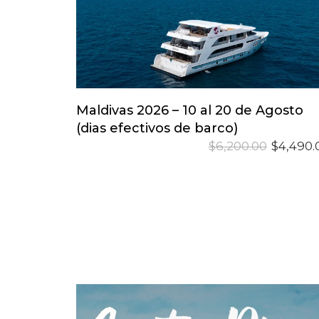
Reservar Tu Lugar
Maldivas 2026 – 10 al 20 de Agosto
(dias efectivos de barco)
El
$
6,200.00
$
4,490.
precio
original
era:
$6,200.0