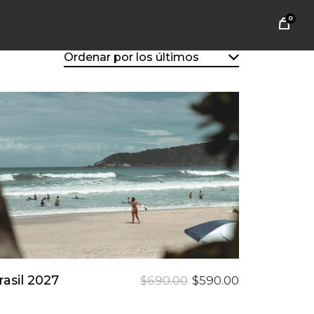
0
Ordenar por los últimos
Este
producto
tiene
Reservar Tu Lugar
rasil 2027
El
El
$
690.00
$
590.00
múltiples
precio
precio
original
actual
variantes.