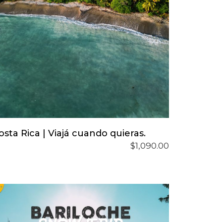
o
l
00.
Este
producto
tiene
Reservar Tu Lugar
osta Rica | Viajá cuando quieras.
múltiples
$
1,090.00
variantes.
Las
opciones
se
pueden
elegir