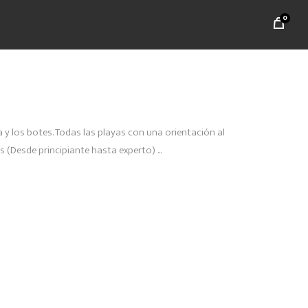
0
y los botes. Todas las playas con una orientación al
es (Desde principiante hasta experto)