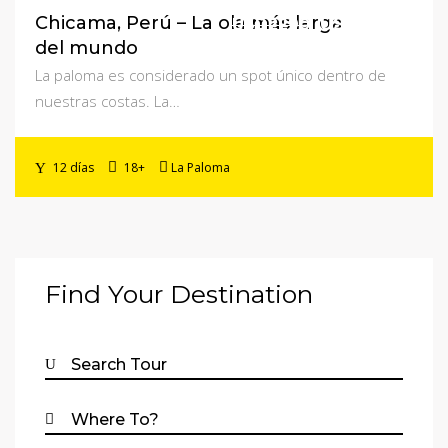
Precio promocional
Chicama, Perú – La ola más larga
USD1890
USD2290
del mundo
La paloma es considerado un spot único dentro de
nuestras costas. La…
12 días
18+
La Paloma
Find Your Destination