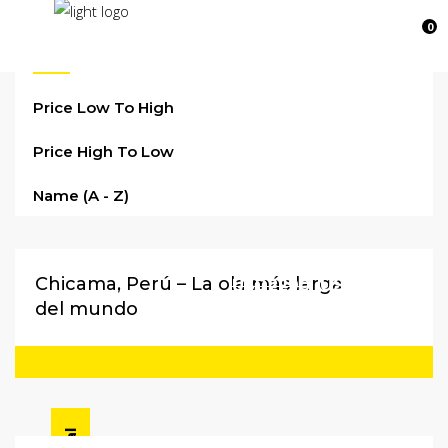
0
INICIO
VIAJES
SOBRE NOSOTROS
Date
Price Low To High
Price High To Low
Name (a - Z)
Chicama, Perú – La ola más larga
USD1890
USD2290
del mundo